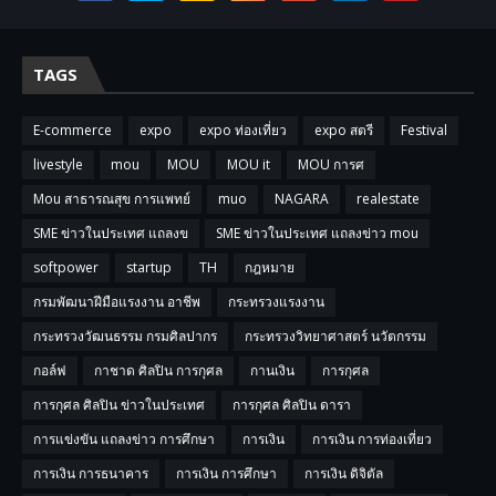
TAGS
E-commerce
expo
expo ท่องเที่ยว
expo สตรี
Festival
livestyle
mou
MOU
MOU it
MOU การศ
Mou สาธารณสุข การแพทย์
muo
NAGARA
realestate
SME ข่าวในประเทศ แถลงข
SME ข่าวในประเทศ แถลงข่าว mou
softpower
startup
TH
กฎหมาย
กรมพัฒนาฝีมือแรงงาน อาชีพ
กระทรวงแรงงาน
กระทรวงวัฒนธรรม กรมศิลปากร
กระทรวงวิทยาศาสตร์ นวัตกรรม
กอล์ฟ
กาชาด ศิลปิน การกุศล
กานเงิน
การกุศล
การกุศล ศิลปิน ข่าวในประเทศ
การกุศล ศิลปิน ดารา
การแข่งขัน แถลงข่าว การศึกษา
การเงิน
การเงิน การท่องเที่ยว
การเงิน การธนาคาร
การเงิน การศึกษา
การเงิน ดิจิตัล