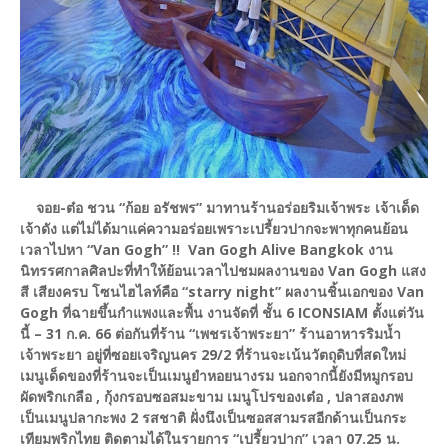
จอย-ต๋อ ชวน “ก้อย อรัชพร” มาทานร้านอร่อยริมเจ้าพระ เจ้าเด็ด
เจ้าดัง แต่ไม่ได้มาแค่ความอร่อยเพราะเปรี้ยวปากจะพาทุกคนย้อน
เวลาไปหา “Van Gogh” !! Van Gogh Alive Bangkok งาน
นิทรรศกาลศิลปะที่ทำให้ย้อนเวลาไปชมผลงานของ Van Gogh แสง
สี เสียงครบ โซนไฮไลท์คือ “starry night” ผลงานชิ้นเอกของ Van
Gogh ที่ฉายขึ้นกำแพงและพื้น งานจัดที่ ชั้น 6 ICONSIAM ตั้งแต่วัน
นี้ – 31 ก.ค. 66 ต่อกันที่ร้าน “เพชรเจ้าพระยา” ร้านอาหารริมน้ำ
เจ้าพระยา อยู่ที่ซอยเจริญนคร 29/2 ที่ร้านจะเน้นวัตถุดิบที่สดใหม่
เมนูเด็ดของที่ร้านจะเป็นเมนูยำหอยนางรม นอกจากนี้ยังมีหมูกรอบ
ผัดพริกเกลือ , กุ้งกรอบซอสมะขาม เมนูโปรของเต๋อ , ปลาสองภพ
เป็นเมนูปลากะพง 2 รสชาติ ฝั่งนึงเป็นซอสสามรสอีกด้านเป็นกระ
เทียมพริกไทย ติดตามได้ในรายการ “เปรี้ยวปาก” เวลา 07.25 น.