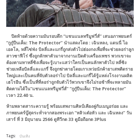
ปิดท้ายด้วยความมันรอบดึก “แชนแนลทรีมูฟวี่ส์” เสนอภาพยนตร์
“กูกู๋ปืนเค็ม: The Protector” นำแสดงโดย : เฉินหลง, แดนนี่ ไอ
เอลโล, หลี่ไซ่ฟ่ง บิลลี่และแกรี่ถูกส่งตัวไปฮ่องกงเพื่อที่จะช่วยลอร่าลูก
สาวซาฟีโร่ ซึ่งถูกลักพาตัวมาจากงานเปิดตัวเครื่องเพชร พวกเขาจะ
ต้องตามหาหลี่ซิงเพื่อจะรู้เบาะแสว่าใครเป็นคนลักพาตัวไป หลี่ซิง
ช่วยเหลือบิลลี่และแกรี่ จึงถูกฆ่าตายโดยเกาเหว่ยนักค้ายาเสพติดราย
ใหญ่และเป็นคนที่จับตัวลอร่าไป บิลลี่และแกรี่ได้รู้แหล่งโรงงานผลิต
เฮโรอีน ซึ่งเป็นที่ที่ลอร่าถูกจับตัวไว้พวกเขาจึงไม่รอช้าที่จะทลายมัน
ติดตามได้ใน“แชนแนลทรีมูฟวี่ส์” “กูกู๋ปืนเค็ม: The Protector”
เวลา 22.40 น.
ห้ามพลาดสาระความรู้ พร้อมเสพงานศิลป์เคียงคู่กับเมนูอร่อย และ
ภาพยนตร์บู๊สุดระห่ำจากสองพระเอก “หลิวเต๋อหัว และ เฉินหลง” วัน
เสาร์ ที่ 3 มิถุนายน 2566 ดูทีวีกด 33 ดูมือถือกด 3Plus
Tags:
บันเทิง