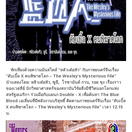
พักเที่ยงด้วยความมันสไตล์ “หลัวเต๋อหัว” กับภาพยนตร์จีนเรื่อง
“ดับเบิ้ล X คนพิฆาตโลก – The Wesley’s Mysterious File”
นำแสดงโดย: หลิวเต๋อหัว, ซูฉี, โรซามันด์ กวน, รอย ชุง เรื่องราว
ของเวสลีย์ นักวิทยาศาสตร์ของสถาบันวิจัยสิ่งมีชีวิตนอกโลกแห่ง
สหรัฐอเมริกา ร่วมมือกับแผนก Double - X เพื่อค้นหา The Blue
Blood เอเลี่ยนที่มีพลังงานบริสุทธิ์ ติดตามภาพยนตร์จีนเรื่อง “ดับเบิ้ล
X คนพิฆาตโลก – The Wesley’s Mysterious File” เวลา 12.15
น.