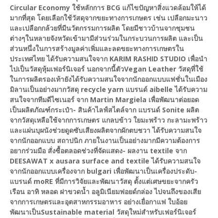
Circular Economy ใช้หลักการ BCG แก้ไขปัญหาสิ่งแวดล้อมให้ได้
มากที่สุด โดยเลือกใช้วัสดุจากขยะทางการเกษตร เช่น เปลือกมะนาว
และเปลือกกล้วยที่มีนวัตกรรมการผลิต โดยมีชาวบ้านจากชุมชน
ต่างๆในหลายจังหวัดเข้ามามีส่วนร่วมในกระบวนการผลิต และเป็น
ส่วนหนึ่งในการสร้างมูลค่าเพิ่มและลดขยะทางการเกษตรใน
ประเทศไทย ได้รับความสนใจจาก KARIM RASHID STUDIO เพื่อนำ
ไปเป็นวัสดุหุ้มเฟอร์นิเจอร์ นอกจากนี้ตัวVegan Leather วัสดุที่ใช้
ในการผลิตรองเท้ายังได้รับความสนใจจากนักออกแบบแฟชั่นในเมือง
มิลานเป็นอย่างมาก
วัสดุ recycle yarn แบรนด์ aibelle ได้รับความ
สนใจจากทีมดีไซเนอร์ จาก Martin Margiela เพื่อพัฒนาต่อยอด
เป็นผลิตภัณฑ์กระเป๋า
- สินค้าไลฟ์สไตล์จาก แบรนด์ Sonite ผลิต
จากวัสดุเหลือใช้จากการเกษตร แกลบข้าว ใยมะพร้าว กะลามะพร้าว
และแผ่นบุผนังช่วยดูดซับเสียงผลิตจากผักตบชวา ได้รับความสนใจ
จากนักออกแบบ สถาปนิก ภายในงานเป็นอย่างมากมีความต้องการ
อยากร่วมมือ สั่งซื้อตลอดช่วงที่จัดแสดง
- ผลงาน textile จาก
DEESAWAT x ausara surface and textile ได้รับความสนใจ
จากนักออกแบบเครื่องจาก bulgari เพื่อพัฒนาเป็นเครื่องประดับ
-
แบรนด์ moRE ที่มีการวิจัยและพัฒนาวัสดุ ตั้งแต่เศษขยะจากครัว
เรือน อาทิ หลอด ฝาขวดน้ำ อลูมิเนียมฟอยด์กล่อง ไปจนถึงของเสีย
จากการเกษตรและอุตสาหกรรมอาหาร อย่างเยื่อกาแฟ ใบอ้อย
พัฒนาเป็นSustainable material วัสดุใหม่สำหรับเฟอร์นิเจอร์