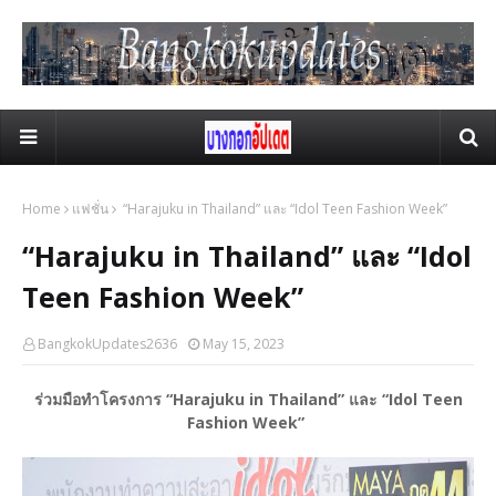
Home
แฟชั่น
“Harajuku in Thailand” และ “Idol Teen Fashion Week”
“Harajuku in Thailand” และ “Idol
Teen Fashion Week”
BangkokUpdates2636
May 15, 2023
ร่วมมือทำโครงการ “Harajuku in Thailand” และ “Idol Teen
Fashion Week”