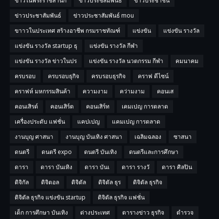
ข่าวในพระราชสำนัก
ข่าวประช่สัมพันธ์
ข่าวประชาชน
ข่าวประชาสัมพันธ์
ข่าวประชาสัมพันธ์ mou
ขาาวในประเทศ สร้างอาชีพ กรมราชทัณฑ์
แข่งขัน
แข่งขัน รางวัล
แข่งขัน รางวัล startup ธุ
แข่งขัน รางวัล กีฬา
แข่งขัน รางวัล ข่าวในปร
แข่งขัน รางวัล นวตกรรม กีฬา
คมนาคม
ครบรอบ
ครบรอบธุกิจ
ครบรอบธุรกิจ
คราฟ ดีไซน์
คราฟห์ มหกรรมสินค้า
ความงาม
คว่ามงาม
คอนเส
คอนเสิรต์
คอนเสิร์ต
คอนเสิร์ท
เคมเปญ การตลาด
เครื่องประดับ แฟชั่น
แคปเปญ
แคมเปญ การตลาด
งานบุญ ศาสนา
งานบุญ บันเทิง ศาสนา
เฉลิมฉลอง
ซาสนา
ดนตรี
ดนตรี expo
ดนตรี บันเทิง
ดนตรีและการศึกษา
ดารา
ดารา บันเทิง
ดารา บันเ
ดารา รางวั
ดารา ศิลปิน
ดิจิกัล
ดิจิตอล
ดิจิตัล
ดิจิตัล ธุร
ดิจิตัล ธุรกิจ
ดิจิตัล ธุรกิจ แข่งขัน startup
ดิจิตัล ธุรกิจ แฟชั่น
เด็ก การศึกษา บันเทิง
ต่างประเทศ
ตารางข่าว ธุรกิจ
ตำรวจ