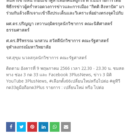
หนทางข้างหน้าก่อนเข้าคูหาเลือกคนที่ถูกใจ ดำเนินรายการโดย
พิธีกรข่าวผู้คร่ำหวอดวงการข่าวและการเมือง “กิตติ สิงหาปัด” มา
ร่วมกันล้วงลึกเจาะเข้าถึงประเด็นและวิเคราะห์อย่างตรงจุดไปกับ
ผศ.ดร.ปริญญา เทวานฤมิตรกุล​​นักวิชาการ คณะนิติศาสตร์
ธรรมศาสตร์
ศ.ดร.สิริพรรณ นกสวน สวัสดี​​นักวิชาการ คณะรัฐศาสตร์
จุฬาลงกรณ์มหาวิทยาลัย
รศ.สุขุม นวลสกุล​​​นักวิชาการ คณะรัฐศาสตร์
ติดตาม อังคารที่ 9 พฤษภาคม 2566 เวลา 22.30 - 23.30 น. ชมสด
ทาง ช่อง 3 กด 33 และ Facebook 3PlusNews, ข่าว 3 มิติ
YouTube 3PlusNews, #เลือกตั้ง66เปลี่ยนใหม่หรือไปต่อ #ดูทีวี
กด33ดูมือถือกด3Plus รายการ : เปลี่ยนใหม่ หรือ ไปต่อ