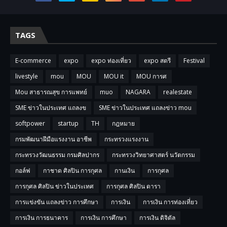
TAGS
E-commerce
expo
expo ท่องเที่ยว
expo สตรี
Festival
livestyle
mou
MOU
MOU it
MOU การศ
Mou สาธารณสุข การแพทย์
muo
NAGARA
realestate
SME ข่าวในประเทศ แถลงข
SME ข่าวในประเทศ แถลงข่าว mou
softpower
startup
TH
กฎหมาย
กรมพัฒนาฝีมือแรงงาน อาชีพ
กระทรวงแรงงาน
กระทรวงวัฒนธรรม กรมศิลปากร
กระทรวงวิทยาศาสตร์ นวัตกรรม
กอล์ฟ
กาชาด ศิลปิน การกุศล
กานเงิน
การกุศล
การกุศล ศิลปิน ข่าวในประเทศ
การกุศล ศิลปิน ดารา
การแข่งขัน แถลงข่าว การศึกษา
การเงิน
การเงิน การท่องเที่ยว
การเงิน การธนาคาร
การเงิน การศึกษา
การเงิน ดิจิตัล