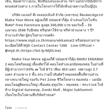
เซ็น, ห้องคาราโอเกะ, พื้นที่นั่งเล่นและสวน ฯลฯ นอกจากนี้ยังมีการ
ตกแต่งส่วนต่าง ๆ ภายในโครงการให้ได้กลิ่นอายความเป็นญี่ปุ่น
บริษัท เมเจอร์ ดีเวลลอปเม้นท์ จำกัด (มหาชน) จัดแคมเปญแรง!
Make Your Move อยู่เองก็ดี ปล่อยเช่าก็คุ้ม นำเสนอโปรโมชั่น
พิเศษ* Free Furniture สูงสุด 300,000 บาท จองวันนี้ – 30
เมษายน 2566 รับอีกต่อ ฟรีทุกค่าใช้จ่าย ฟรีค่าส่วนกลาง 1 ปี*
จำนวนจำกัด! ผู้สนใจสามารถคลิก
https://www.mjd.co.th/maru/ekkamai2 หรือสอบถามราย
ละเอียดได้ที่ MJD Contact Center 1266 Line Official >
@mjd.th (https://bit.ly/MJDLine)
Make Your Move อยู่เองก็ดี ปล่อยเช่าก็คุ้ม MARU EKKAMAI
2 คอนโดพร้อมอยู่ เลี้ยงสัตว์ได้ คอนโดทำเลเอกมัยทองหล่อ ในย่านที่
มีผู้เช่ามากกว่า50% 🚗 ใกล้ BTS เพียง 450 เมตร เพดานสูง 2.7
เมตร ส่วนกลาง 3 ชั้น สระว่ายน้ำสัมผัสวิวทองหล่อพื้นที่สวนส่วน
กลางขนาดใหญ่ รองรับ Pet Zone ชีวิตใจกลาง ทองหล่อ – เอกมัย
คอนโดอยู่ติดถนนใหญ่ เชื่อมต่อ สุขุมวิท – ทองหล่อ – พระราม4 ใกล้
ห้าง Digital Gateway, Donki Mall , Major Sukhumvit
เงื่อนไขเป็นไปตามที่บริษัทกำหนด*
Tags:
การตลาด