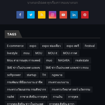
บางกอกอัปเดต ทุกเรื่องราวของบางกอก
TAGS
E-commerce
expo
expo ท่องเที่ยว
expo สตรี
Festival
livestyle
mou
MOU
MOU it
MOU การศ
Mou สาธารณสุข การแพทย์
muo
NAGARA
realestate
SME ข่าวในประเทศ แถลงข
SME ข่าวในประเทศ แถลงข่าว mou
softpower
startup
TH
กฎหมาย
กรมพัฒนาฝีมือแรงงาน อาชีพ
กระทรวงแรงงาน
กระทรวงวัฒนธรรม กรมศิลปากร
กระทรวงวิทยาศาสตร์ นวัตกรรม
กอล์ฟ
กาชาด ศิลปิน การกุศล
กานเงิน
การกุศล
การกุศล ศิลปิน ข่าวในประเทศ
การกุศล ศิลปิน ดารา