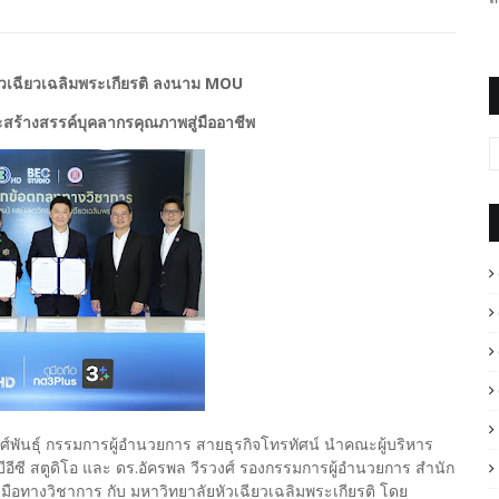
หัวเฉียวเฉลิมพระเกียรติ ลงนาม MOU
ะสร้างสรรค์บุคลากรคุณภาพสู่มืออาชีพ
พงศ์พันธุ์ กรรมการผู้อำนวยการ สายธุรกิจโทรทัศน์ นำคณะผู้บริหาร
บีอีซี สตูดิโอ และ ดร.อัครพล วีรวงศ์ รองกรรมการผู้อำนวยการ สำนัก
ือทางวิชาการ กับ มหาวิทยาลัยหัวเฉียวเฉลิมพระเกียรติ โดย