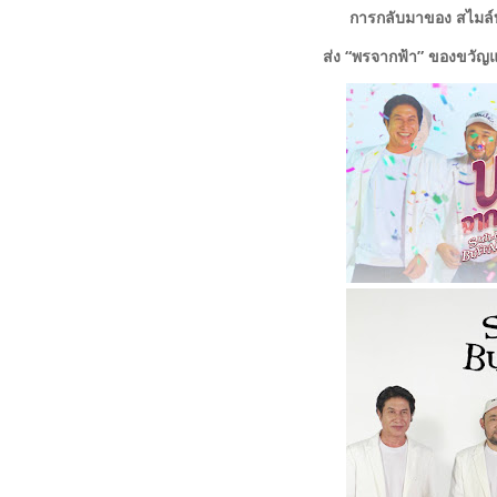
การกลับมาของ สไมล์บั
ส่ง “พรจากฟ้า” ของขวัญแด