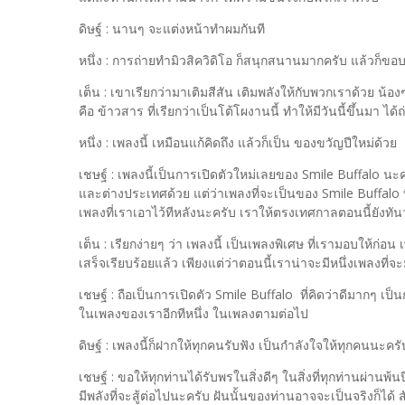
ดิษฐ์ : นานๆ จะแต่งหน้าทำผมกันที
หนึ่ง : การถ่ายทำมิวสิควิดิโอ ก็สนุกสนานมากครับ แล้วก็ขอบ
เต็น : เขาเรียกว่ามาเติมสีสัน เติมพลังให้กับพวกเราด้วย น้อง
คือ ข้าวสาร ที่เรียกว่าเป็นโต้โผงานนี้ ทำให้มีวันนี้ขึ้นมา ได
หนึ่ง : เพลงนี้ เหมือนแก้คิดถึง แล้วก็เป็น ของขวัญปีใหม่ด้วย
เชษฐ์ : เพลงนี้เป็นการเปิดตัวใหม่เลยของ Smile Buffalo นะค
และต่างประเทศด้วย แต่ว่าเพลงที่จะเป็นของ Smile Buffalo ที
เพลงที่เราเอาไว้ทีหลังนะครับ เราให้ตรงเทศกาลตอนนี้ยังทั
เต็น : เรียกง่ายๆ ว่า เพลงนี้ เป็นเพลงพิเศษ ที่เรามอบให้ก่อน
เสร็จเรียบร้อยแล้ว เพียงแต่ว่าตอนนี้เราน่าจะมีหนึ่งเพลงที่
เชษฐ์ : ถือเป็นการเปิดตัว Smile Buffalo ที่คิดว่าดีมากๆ เป
ในเพลงของเราอีกทีหนึ่ง ในเพลงตามต่อไป
ดิษฐ์ : เพลงนี้ก็ฝากให้ทุกคนรับฟัง เป็นกำลังใจให้ทุกคนนะครั
เชษฐ์ : ขอให้ทุกท่านได้รับพรในสิ่งดีๆ ในสิ่งที่ทุกท่านผ่านพ้นป
มีพลังที่จะสู้ต่อไปนะครับ ฝันนั้นของท่านอาจจะเป็นจริงก็ได้ สั