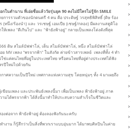
นตำนาน ที่เอ่ยชื่อแล้ววัยรุ่นยุค 90 คงไม่มีใครไม่รู้จัก SMILE
ยการรวมตัวของนักดนตรี 4 คน คือ ประดิษฐ์ วรสุทธิพิสิทธิ์ (ดิษ ร้อง
ตร (หนึ่ง/ร้องนำ) และ วรเชษฐ์ เอมเปีย (เชษฐ์/กลอง) มีผลงานสตูดิโอ
ห้เพลง "ดีเกินไป" และ "ฟ้ายังฟ้าอยู่" กลายเป็นเพลงโด่งดังที่สุด
 ดิษ สไมล์บัฟฟาโล่, เต็น สไมล์บัฟฟาโล่, หนึ่ง สไมล์บัฟฟาโล่
่อย MV เพลง “พรจากฟ้า” ในสังกัด ค่ายข้าวสารเพลย์ เพลงที่ทั้ง 4 ทำ
้ไม่ใช่แค่คนไทยที่อยู่ในประเทศไทย หรือคนไทยที่อยู่ต่างประเทศได้ฟัง
บพรปีใหม่ไปด้วยกัน
รยากาศความเป็นปีใหม่ เทศกาลแห่งความสุข โดยหนุ่มๆ ทั้ง 4 มาเผยถึง
นผู้เขียนเพลง และประพันธ์เพลงนี้มา เพื่อเป็นเพลง ฟ้ายังฟ้าอยู่ ภาค
ก มีความได้พรจากฟ้า ได้สิ่งนี้มาทำให้ประสบความสำเร็จในชีวิตและ
องต่อจาก ฟ้ายังฟ้าอยู่ ต้องลองฟังกันนะครับ
ำงาน ก็รู้สึกว่าเป็นสิ่งที่พวกเราแบบอุ่นมาก ได้มาพบศิลปินในค่าย