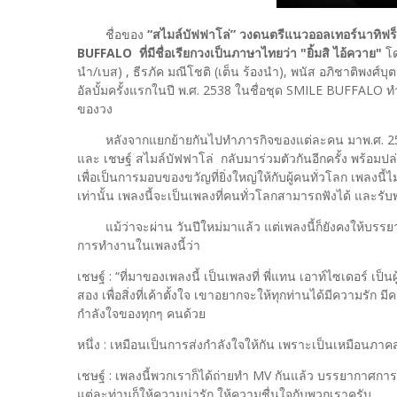
ชื่อของ
“สไมล์บัฟฟาโล่” วงดนตรีแนวออลเทอร์นาทิฟร็อกใ
BUFFALO ที่มีชื่อเรียกวงเป็นภาษาไทยว่า "ยิ้มสิ ไอ้ควาย"
โด
นำ/เบส) , ธีรภัค มณีโชติ (เต็น ร้องนำ), พนัส อภิชาติพงศ์บุ
อัลบั้มครั้งแรกในปี พ.ศ. 2538 ในชื่อชุด SMILE BUFFALO ทำใ
ของวง
หลังจากแยกย้ายกันไปทำภารกิจของแต่ละคน มาพ.ศ. 2566
และ เชษฐ์ สไมล์บัฟฟาโล่ กลับมาร่วมตัวกันอีกครั้ง พร้อมปล
เพื่อเป็นการมอบของขวัญที่ยิ่งใหญ่ให้กับผู้คนทั่วโลก เพลงนี
เท่านั้น เพลงนี้จะเป็นเพลงที่คนทั่วโลกสามารถฟังได้ และรั
แม้ว่าจะผ่าน วันปีใหม่มาแล้ว แต่เพลงนี้ก็ยังคงให้บร
การทำงานในเพลงนี้ว่า
เชษฐ์ : “ที่มาของเพลงนี้ เป็นเพลงที่ พี่แทน เอาท์ไซเดอร์ เป็
สอง เพื่อสิ่งที่เค้าตั้งใจ เขาอยากจะให้ทุกท่านได้มีความรั
กำลังใจของทุกๆ คนด้วย
หนึ่ง : เหมือนเป็นการส่งกำลังใจให้กัน เพราะเป็นเหมือนภาคส
เชษฐ์ : เพลงนี้พวกเราก็ได้ถ่ายทำ MV กันแล้ว บรรยากาศการท
แต่ละท่านก็ให้ความน่ารัก ให้ความชื่นใจกับพวกเราครับ