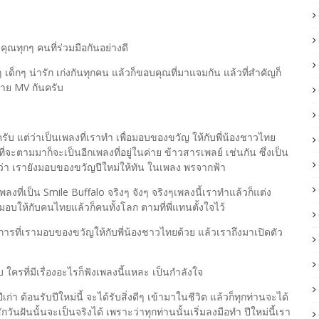
คุณทุกๆ คนที่ร่วมมือกันอย่างดี
ๆ เด็กๆ น่ารัก เก่งกันทุกคน แล้วก็ขอบคุณที่มาแจมกัน แล้วที่สำคัญก็
้ถ่าย MV กันครับ
รับ แต่ว่าเป็นเพลงที่เราทำ เพื่อมอบของขวัญ ให้กับพี่น้องชาวไทย
่จะตามมาก็จะเป็นอีกเพลงที่อยู่ในค่าย ข้าวสารเพลย์ เช่นกัน ซึ่งเป็น
นว่า เรายังมอบของขวัญปีใหม่ให้ทัน ในเพลง พรจากฟ้า
 เพลงที่เป็น Smile Buffalo จริงๆ จังๆ จริงๆเพลงนี้เราทำแล้วก็แต่ง
จะมอบให้กับคนไทยแล้วก็คนทั้งโลก ตามที่พี่แทนตั้งใจไว้
็นการที่เรามอบของขวัญให้กับพี่น้องชาวไทยด้วย แล้วเราถึงมาเปิดตัว
บ ใครที่มีเรื่องอะไรก็ฟังเพลงนี้แหละ เป็นกำลังใจ
ีเก่า ต้อนรับปีใหม่นี้ จะได้รับสิ่งดีๆ เข้ามาในชีวิต แล้วก็ทุกท่านจะได้
กวันฝันนั้นจะเป็นจริงได้ เพราะว่าทุกท่านนั้นเริ่มลงมือทำ ปีใหม่นี้เรา