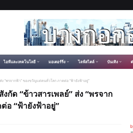
ไอทีและเทคโนโลยี
มอเตอร์ริ่ง
ไลฟ์สไตล์
บันเทิง
ต
่ง “พรจากฟ้า” ของขวัญแด่คนทั่วโลก ภาคต่อ “ฟ้ายังฟ้าอยู่”
ังกัด “ข้าวสารเพลย์” ส่ง “พรจาก
อ “ฟ้ายังฟ้าอยู่”
b
ส