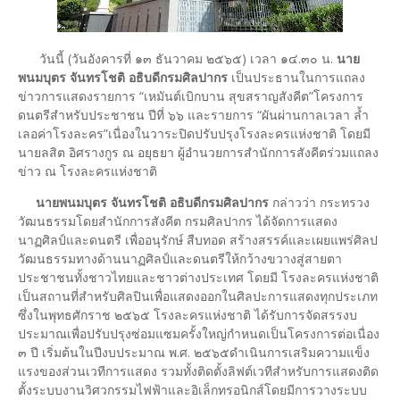
วันนี้ (วันอังคารที่ ๑๓ ธันวาคม ๒๕๖๕) เวลา ๑๔.๓๐ น.
นาย
พนมบุตร จันทรโชติ อธิบดี
กรมศิลปากร
เป็นประธานในการแถลง
ข่าวการแสดงรายการ “เหมันต์เบิกบาน สุขสราญสังคีต”โครงการ
ดนตรีสำหรับประชาชน ปีที่ ๖๖ และรายการ “ผันผ่านกาลเวลา ล้ำ
เลอค่าโรงละคร”เนื่องในวาระปิดปรับปรุงโรงละครแห่งชาติ โดยมี
นายลสิต อิศรางกูร ณ อยุธยา ผู้อำนวยการสำนักการสังคีตร่วมแถลง
ข่าว ณ โรงละครแห่งชาติ
นายพนมบุตร จันทรโชติ อธิบดีกรมศิลปากร
กล่าวว่า กระทรวง
วัฒนธรรมโดยสำนักการสังคีต กรมศิลปากร ได้จัดการแสดง
นาฏศิลป์และดนตรี เพื่ออนุรักษ์ สืบทอด สร้างสรรค์และเผยแพร่ศิลป
วัฒนธรรมทางด้านนาฏศิลป์และดนตรีให้กว้างขวางสู่สายตา
ประชาชนทั้งชาวไทยและชาวต่างประเทศ โดยมี โรงละครแห่งชาติ
เป็นสถานที่สำหรับศิลปินเพื่อแสดงออกในศิลปะการแสดงทุกประเภท
ซึ่งในพุทธศักราช ๒๕๖๕ โรงละครแห่งชาติ ได้รับการจัดสรรงบ
ประมาณเพื่อปรับปรุงซ่อมแซมครั้งใหญ่กำหนดเป็นโครงการต่อเนื่อง
๓ ปี เริ่มต้นในปีงบประมาณ พ.ศ. ๒๕๖๕ดำเนินการเสริมความแข็ง
แรงของส่วนเวทีการแสดง รวมทั้งติดตั้งลิฟต์เวทีสำหรับการแสดงติด
ตั้งระบบงานวิศวกรรมไฟฟ้าและอิเล็กทรอนิกส์โดยมีการวางระบบ