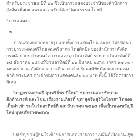
สำหรับประชาชน ปีที่ ๖๖ ซึ่งเป็นการแสดงประจำปีของสำนักการ
สังคีต เพื่อเผยแพร่และอนุรักษ์ศิลปวัฒนธรรม โดยมี
/ การแสดง...
- ๒ -
การแสดงหลากหลายรูปแบบทั้งการแสดงโขน ละคร วิพิธทัศนา
การบรรเลงดนตรีไทย ดนตรีสากล โดยศิลปินของสำนักการสังคีต
กรมศิลปากร กำหนดจัดการแสดงทุกวันอาทิตย์ ระหว่างวันอาทิตย์ที่
๑๘ ธันวาคม ๒๕๖๕ถึงวันอาทิตย์ที่ ๒๖ มีนาคม ๒๕๖๖ เวลา ๑๗.๓๐ -
๑๙.๓๐ น. ณ สังคีตศาลา เวทีกลางแจ้งบริเวณพิพิธภัณฑสถานแห่ง
ชาติ พระนคร ค่าเข้าชมการแสดงคนละ ๒๐ บาท ทั้งนี้ ได้จัดรายการ
พิเศษ
“
นาฏกรรมสุขศรี สุนทรีย์พร ปีใหม่” ชมการแสดงชักนาค
ดึกดำบรรพ์ และโขน เรื่องรามเกียรติ์ ชุด
“สุครีพสุริโยโอรส” โดยงด
เก็บค่าเข้าชมในวันอาทิตย์ที่ ๒๕ ธันวาคม ๒๕๖๕ เพื่อเป็นของขวัญปี
ใหม่ พุทธศักราช
๒๕๖๖
ขอเชิญชวนผู้สนใจเข้าชมการแสดงรายการ “เหมันต์เบิกบาน สุข