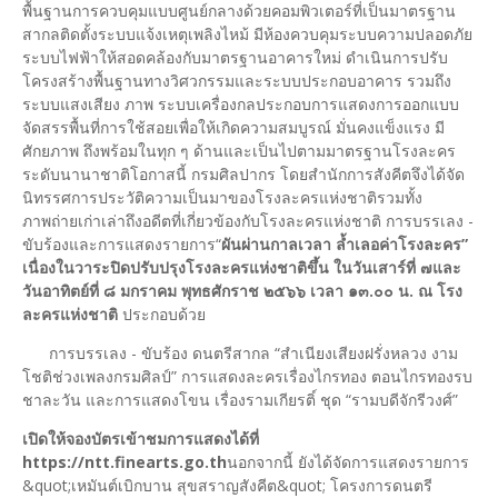
พื้นฐานการควบคุมแบบศูนย์กลางด้วยคอมพิวเตอร์ที่เป็นมาตรฐาน
สากลติดตั้งระบบแจ้งเหตุเพลิงไหม้ มีห้องควบคุมระบบความปลอดภัย
ระบบไฟฟ้าให้สอดคล้องกับมาตรฐานอาคารใหม่ ดำเนินการปรับ
โครงสร้างพื้นฐานทางวิศวกรรมและระบบประกอบอาคาร รวมถึง
ระบบแสงเสียง ภาพ ระบบเครื่องกลประกอบการแสดงการออกแบบ
จัดสรรพื้นที่การใช้สอยเพื่อให้เกิดความสมบูรณ์ มั่นคงแข็งแรง มี
ศักยภาพ ถึงพร้อมในทุก ๆ ด้านและเป็นไปตามมาตรฐานโรงละคร
ระดับนานาชาติโอกาสนี้ กรมศิลปากร โดยสำนักการสังคีตจึงได้จัด
นิทรรศการประวัติความเป็นมาของโรงละครแห่งชาติรวมทั้ง
ภาพถ่ายเก่าเล่าถึงอดีตที่เกี่ยวข้องกับโรงละครแห่งชาติ การบรรเลง -
ขับร้องและการแสดงรายการ“
ผันผ่านกาลเวลา ล้ำเลอค่าโรงละคร”
เนื่องในวาระปิดปรับปรุงโรงละครแห่งชาติขึ้น ในวันเสาร์ที่ ๗
และ
วันอาทิตย์ที่ ๘ มกราคม พุทธศักราช ๒๕๖๖ เวลา ๑๓.๐๐ น. ณ โรง
ละครแห่งชาติ
ประกอบด้วย
การบรรเลง - ขับร้อง ดนตรีสากล “สำเนียงเสียงฝรั่งหลวง งาม
โชติช่วงเพลงกรมศิลป์” การแสดงละครเรื่องไกรทอง ตอนไกรทองรบ
ชาละวัน และการแสดงโขน เรื่องรามเกียรติ์ ชุด “รามบดีจักรีวงศ์”
เปิดให้จองบัตรเข้าชมการแสดงได้ที่
https://ntt.finearts.go.th
นอกจากนี้ ยังได้จัดการแสดงรายการ
&quot;เหมันต์เบิกบาน สุขสราญสังคีต&quot; โครงการดนตรี