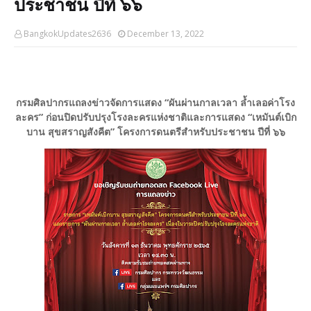
ประชาชน ปีที่ ๖๖
BangkokUpdates2636
December 13, 2022
กรมศิลปากรแถลงข่าวจัดการแสดง “ผันผ่านกาลเวลา ล้ำเลอค่าโรง
ละคร” ก่อนปิดปรับปรุงโรงละครแห่งชาติ
และการแสดง “เหมันต์เบิก
บาน สุขสราญสังคีต” โครงการดนตรีสำหรับประชาชน ปีที่ ๖๖