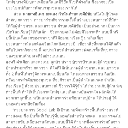
ใหม่ๆ บางทีปัญหาเหมือนกันแต่มีวิธีแก้ไขที่ต่างกัน ซึ่งอาจจะเป็น
ประโยชน์กับการพัฒนาชุมชนของเราก็ได้
ส่วน
นายฤทธิเดช ยะแสง กำนันตำบลเจดีย์ชัย
หนึ่งในผู้นำคน
สำคัญ กล่าวว่า การมาร่วมกิจกรรมครั้งนี้สร้างประสบการณ์ที่มีค่า
ให้กับผู้นำชุมชน และเยาวชน ตำบลเจดีย์ชัย เป็นอย่างมาก เป็นการ
เปิดโลกเรียนรู้ให้กับเด็ก ซึ่งหลายคนไม่ค่อยมีโอกาสดีๆ แบบนี้ ทริ
ปนี้เป็นครั้งแรกของพวกเขาที่ได้ออกมาเรียนรู้ มาเก็บเกี่ยว
ประสบการณ์นอกห้องเรียนไกลถึงจ.กระบี่ เชื่อว่าสิ่งที่ทุกคนได้ติดตัว
กลับไปจากกิจกรรมนี้ จะประโยชน์สำหรับการพัฒนาพื้นที่สุขภาวะ
ของชุมชนตำบลเจดีย์อย่างแน่นอน
ลุงทวี คำเผือก และลุงเฉม ลูกบัว ปราชญ์ชาวบ้านและผู้นำชุมชน
บ้านท่ามะพร้าว กล่าวว่า ดีใจที่ได้เห็นภาพผู้นำชุมชน และเยาวชน
ทั้ง 2 พื้นที่ได้มารู้จัก มาแลกเปลี่ยนกัน โดยเฉพาะเยาวชน ถือเป็น
ทรัพยากรสำคัญของชุมชน ที่จะก้าวมาเป็นผู้นำในอนาคต จำเป็น
ต้องเรียนรู้ สั่งสมประสบการณ์ ซึ่งการได้รู้จัก ได้ร่วมงานกับผู้นำเก่งๆ
ต่างพื้นที่ ทำให้เห็นโอกาสใหม่ๆ และเกิดแรงบันดาลใจ ผลักดันให้
พวกเขาลุกขึ้นมาเป็นแกนนำอาสาร่วมพัฒนาหมู่บ้าน ให้น่าอยู่ ให้
ปลอดภัยจากปัจจัยเสี่ยง
“กระบวนการ Social Lab มีเป้าหมายที่จะสร้างพื้นที่สร้างสรรค์
ทางสังคม ซึ่งเป็นพื้นที่เรียนรู้ที่ปลอดภัยสำหรับ ทุกคน และเราคงไม่
สามารถขับเคลื่อนงานลักษณะแบบนี้ได้ ถ้าขาดซึ่งความร่วมมือจาก
ฝ่ายต่างๆ ทั้งผู้นำชุมชน ผอ.โรงเรียน ผู้นำในท้องถิ่น ปราชญ์ และ