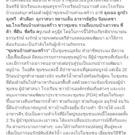
อินทรีย์ นักเรียนและคุณครูจากโรงเรียนบ้านนาวงศ์ และโรงเรียน
บ้านปงสนุก พร้อมด้วยผู้นำชุมชนบ้านท่ามะพร้าว อาทิ
ลุงเฉม ลูกบัว
ลุงทวี คำเผือก ลุงวาสนา หลานเด็น อาจารย์สุบิน นิยมเดชา
ผอ.โรงเรียนบ้านท่ามะพร้าว ชาวชุมชน รวมถึงแกนนำเยาวชน พี่
ต้า พี่ดีน พี่ครีม ค
รูเกมส์ ครูอุ๊ส โดยในการนี้ได้รับเกียรติจากนายณ
ธรรมรักษ์ จงรักษ์ นายกเทศมนตรีตำบลคลองพนพัฒนา มาให้การ
ต้อนรับและเป็นกำลังใจกับผู้เข้าร่วมกิจกรรม
“ชุมชนบ้านท่ามะพร้าว”
เป็นชุมชนมุสลิม ทำอาชีพประมง มีความ
เอื้อเฟื้อเผื่อแผ่ มีคณะกรรมการกองทุนหมู่บ้าน มีผู้นำชุมชนที่เข้มแข็ง
และมีการสร้างเยาวชนอาสาส่งต่อรุ่นสู่รุ่นเป็นแกนนำร่วมพัฒนา
หมู่บ้าน ในอดีต ชุมชนแห่งนี้ มีป่าชายเลนที่อุดมสมบูรณ์ แต่เมื่อ 20
ปีก่อนป่าถูกทำลายอย่างนัก จนสัตว์น้ำหายไปพร้อมกับผู้คน ในชุมชน
ที่ต้องย้ายถิ่นไปทำมาหากินนอกพื้นที่ แต่ด้วยความเข้มแข็งของผู้นำ
ชุมชน ผู้นำศาสนา โรงเรียน ชาวบ้านองค์กรท้องถิ่นต่างๆ และแรง
หนุนจากสมาคมพัฒนาประชากรและชุมชน (PDA) พร้อมใจกันลุก
ขึ้นมาทวงคืนทรัพยากรล้ำค่า ช่วยกันปลูก ช่วยกันดูแล อนุรักษ์ จนวัน
นี้ผืนป่ากลับมาสมบูรณ์ ชาวบ้านมีรอยยิ้ม มีงานทำ มีรายได้ และมี
อาหารดีๆ นับเป็นความสำเร็จที่ยิ่งใหญ่ของชุมชนแห่งนี้โดยตลอดทั้ง
2 วัน ผู้นำชุมชนและเยาวชน ได้แลกเปลี่ยนประสบการณ์ซึ่งกันและ
กัน ผ่านกระบวนการต่างๆ และได้ร่วมกิจกรรมปล่อยปู คืนสู่ทะเล
เพื่อเป็นการอนุรักษ์พันธุ์สัตว์น้ำ และลงไปในชุมชน เยี่ยมชมวิถีชีวิต