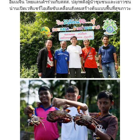
อิมเมจิน ไทยแลนด์ฯร่วมกับสสส. ปลุกพลังผู้นำชุมชนและเยาวชน
น่านเปิดเวทีแชร์ไอเดียขับเคลื่อนสังคมสร้างต้นแบบพื้นที่สุขภาวะ