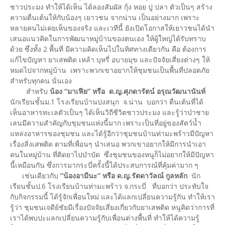
ชาวประมง ทำให้ได้เห็น ได้ลองสัมผัส กุ้ง หอย ปู ปลา ตัวเป็นๆ สร้าง
ความตื่นเต้นให้กับน้องๆ เยาวชน จากน่าน เป็นอย่างมาก เพราะ
หลายคนไม่เคยเห็นของจริง และเวทีนี้ ยังเปิดโอกาสให้เยาวชนได้นำ
เสนอแนวคิดในการพัฒนาหมู่บ้านของตนเอง ให้ผู้ใหญ่ได้รับทราบ
ด้วย ซึ่งทั้ง 2 พื้นที่ มีความคิดเห็นไปในทิศทางเดียวกัน คือ ต้องการ
แก้ไขปัญหา ยาเสพติด เหล้า บุหรี่ อบายมุข และปัจจัยเสี่ยงต่างๆ ให้
หมดไปจากหมู่บ้าน เพราะพวกเขาอยากให้ชุมชนเป็นพื้นที่ปลอดภัย
สำหรับทุกคน นั่นเอง
สำหรับ
น้อง “มาเฟีย” หรือ ด.ญ.ศุภดารัตน์ อรุณวัฒนานันท์
นักเรียนชั้นม.1 โรงเรียนบ้านปงสนุก จ.น่าน บอกว่า ตื่นเต้นที่ได้
เห็นอาหารทะเลตัวเป็นๆ ได้เห็นวิถีชีวิตชาวประมง และรู้ว่าป่าชาย
เลนมีความสำคัญกับชุมชนแห่งนี้มาก เพราะเป็นที่อยู่ของสัตว์น้ำ
แหล่งอาหารของชุมชน และได้รู้อีกว่าชุมชนบ้านท่ามะพร้าวมีปัญหา
เรื่องสิ่งเสพติด ตามที่เพื่อนๆ นำเสนอ พวกเขาอยากให้มีการนำเอา
คนในหมู่บ้าน ที่ติดยาไปบำบัด ซึ่งชุมชนของหนูก็ไม่อยากให้มีปัญหา
นี้เหมือนกัน ซึ่งการมากระบี่ครั้งนี้ได้ประสบการณ์ที่คุ้มค่ามาก ๆ
เช่นเดียวกับ
“น้องอามีนะ” หรือ ด.ญ.รัตดาวัลณ์ กูลหลัก
นัก
เรียนชั้นป.6 โรงเรียนบ้านท่ามะพร้าว จ.กระบี่ ที่บอกว่า ประทับใจ
กับกิจกรรมนี้ ได้รู้จักเพื่อนใหม่ และได้แลกเปลี่ยนความรู้กัน ทำให้เรา
รู้ว่า ชุมชนเจดีย์ชัยมีเรื่องปัจจัยเสี่ยงเกี่ยวกับยาเสพติด หนูคิดว่าการที่
เราได้พบปะแลกเปลี่ยนความรู้กับเพื่อนต่างพื้นที่ ทำให้ได้ความรู้