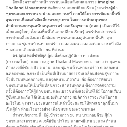
อีกหนึ่งความก้าวหน้าการขับเคลื่อนสังคมสุขภาว
ะ Imagine
Thailand Movement
จัดกิจกรรมแลกเปลี่ยนเรียนรู้ระหว่า
งผู้นำ
ชุมชนและเยาวชน จ.น่าน และจ.กระบี่ ภายใต้โครงการพัฒนาพื้นที่
สุขภาวะเพื่อลดปัจจัยเสี่ยงทางสุขภาพ โดยการสนับสนุนของ
สำนักงานกองทุนสนับสนุนการสร้างเสริมสุขภาพ (สสส.)
เปิดเวทีให้
เด็กและผู้ใหญ่ ทั้งสองพื้นที่ได้แลกเปลี่ยนเรียนรู้ แชร์ประสบการณ์
การขับเคลื่อนสังคม เพื่อพัฒนาชุมชนตนเองสู่ต้นแบบพื้นที่ สุข
ภาวะ ณ ชุมชนบ้านท่ามะพร้าว ต.คลองพน อ.คลองท่อม จ.กระบี่ เมื่อ
ช่วงปลายเดือนพฤศจิกายน ที่ผ่านมา
ดร.อุดม หงส์ชาติกุล
ผู้ก่อตั้งห้องปฏิบัติการทางสังคม
(ประเทศไทย) และ Imagine Thailand Movement กล่าวว่า ชุมชน
ตำบลเจดีย์ชัย อ.ปัว จ.น่าน และ ชุมชนบ้านท่ามะพร้าว ต.คลองพน
อ.คลองท่อม จ.กระบี่ เป็นพื้นที่เป้าหมายการขับเคลื่อนสังคมสุขภาวะ
ซึ่งมีบริบทที่แตกต่างกัน แต่จุดหมายเดียวกัน คือ ต้องการพัฒนา
ชุมชนตนเองให้เป็นพื้นที่สุขภาวะสำหรับทุกคน ซึ่งการจัดกิจกรรม
ครั้งนี้ต้องการให้ผู้นำชุมชน และเยาวชนทั้งสองพื้นที่ได้มีโอกาสเรียน
รู้ซึ่งกันและกัน ได้เห็นมุมมองที่แตกต่าง ผมคิดว่า เราจะเห็นโอกาส
อะไรใหม่ๆ เพราะประสบการณ์เหล่านี้จะสะสมให้พวกเขาลุกขึ้นมา
เป็นผู้นำ ทำอะไรบางอย่าง เพื่อชุมชนของพวกเขาเอง
สำหรับกิจกรรมนี้ มีผู้เข้าร่วมกว่า 50 คน ประกอบด้วย ผู้นำ
ชุมชนและเยาวชน ต.เจดีย์ชัย นำโดย นายฤทธิเดช ยะแสง กำนัน
ตำบลเจดีย์ชัย พ่อเสริม คำแปง จากศูนย์เรียนรู้เสริมทรัพย์ เกษตร