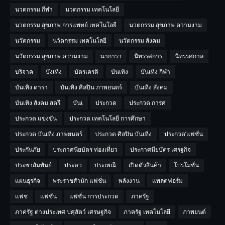
นวตกรรม กีฬา
นวตกรรม เทคโนโลยี
นวตกรรม สุขภาพ การแพทย์ เทคโนโลยี
นวตกรรม สุขภาพ ความงาม
นวัตกรรม
นวัตกรรม เทคโนโลยี
นวัตกรรม สังคม
นวัตกรรม สุขภาพ ความงาม
นาการา
นิทรรศการ
นิทรรศกาล
บริจาค
บังเทิง
บัตรเครดิ
บันเทิง
บันเทิง กีฬา
บันเทิง ดารา
บันเทิง ศิลปิน ภาพยนตร์
บันเทิง สังคม
บันเทิง สังคม สตรี
บันเ
ประกวด
ประกวด การศ
ประกวด แข่งขัน
ประกวด เทคโนโลยี การศึกษา
ประกวด บันเทิง ภาพยนตร์
ประกวด ศิลปิน บันเทิง
ประกวด’แฟชั่น
ประกันภัย
ประกาศนียบัตร ท่องเที่ยว
ประกาศนียบัตร เศรฐกิจ
ประชาสัมพันธ์
ประดว
ประเพณี
เปิดตัวสินค้า
โปรโมชั่น
แผนธุรกิจ
พระราชสำนัก แฟชั่น
พลังงาน
แพลตฟอร์ม
แฟช
แฟชั่น
แฟชั่น การประกวด
ภาครัฐ
ภาครัฐ ต่างประเทศ ปศุสัตว์ เศรษฐกิจ
ภาครัฐ เทคโนโลยี
ภาพยนต์