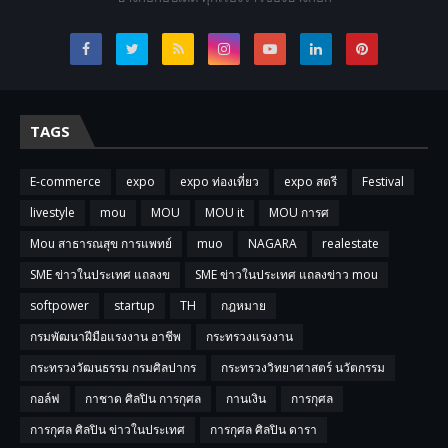
TAGS
E-commerce
expo
expo ท่องเที่ยว
expo สตรี
Festival
livestyle
mou
MOU
MOU it
MOU การศ
Mou สาธารณสุข การแพทย์
muo
NAGARA
realestate
SME ข่าวในประเทศ แถลงข
SME ข่าวในประเทศ แถลงข่าว mou
softpower
startup
TH
กฎหมาย
กรมพัฒนาฝีมือแรงงาน อาชีพ
กระทรวงแรงงาน
กระทรวงวัฒนธรรม กรมศิลปากร
กระทรวงวิทยาศาสตร์ นวัตกรรม
กอล์ฟ
กาชาด ศิลปิน การกุศล
กานเงิน
การกุศล
การกุศล ศิลปิน ข่าวในประเทศ
การกุศล ศิลปิน ดารา