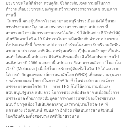
ประชาชนในมิติต่างๆ ควบคู่กัน ซึ่งก็ตรงกับเจตนารมณ์ในการ
ทำงานเพื่อประชาชนของรัฐมนตรีกระทรวงสาธารณสุข สปป.ลาว
ท่านนี้
ในการนี้ คณะผู้บริหารโรงพยาบาลธนบุรี บำรุงเมือง ยังได้ชื่นชม
การทำงานของรัฐบาลและกระทรวงสาธารณสุข สปป.ลาว ที่
สามารถบริหารจัดการสถานการณ์โควิด-19 ได้เป็นอย่างดี จึงทำให้ผู้
เสียชีวิตจากโควิด-19 มีจำนวนไม่มากเมื่อเทียบกับจำนวนประชากร
ทั้งประเทศ ทั้งนี้ ก็เพราะสปป.ลาว เข้าร่วมโครงการรับบริจาควัคซีน
จากนานาประเทศ อาทิ จีน, สหรัฐอเมริกา, ญี่ปุ่น และอังกฤษ เป็นต้น
จนทำให้ตอนนี้ สปป.ลาว มีวัคซีนเพียงพอที่จะฉีดให้แก่ประชาชนไป
จนถึงปลายปี 2566 นอกจากนี้ สปป.ลาว ยังสามารถผลิตยา “โมลาโค
เวียร์” (Molacovir) เพื่อใช้ในการรักษาผู้ติดเชื้อโควิด-19 ได้เอง ภาย
ใต้การกำกับดูแลขององค์การอนามัยโลก (WHO) เพื่อลดความรุนแรง
ของโรคและลดโอกาสในการเสียชีวิต ซึ่งในช่วงสถานการณ์การ
แพร่ระบาดของโควิด-19 ทาง THG ก็ได้ให้ความร่วมมือและ
สนับสนุนรัฐบาล สปป.ลาว ในการช่วยเหลือประชาชนเพื่อยับยั้งการ
แพร่ระบาด ด้วยการส่งทีมบุคลากรทางการแพทย์ของโรงพยาบาล
ธนบุรี บำรุงเมือง ไปเป็นจิตอาสาดูแลรักษาผู้ป่วยโควิด-19 ที่
นครหลวง เวียงจันทน์ สปป.ลาว อีกด้วย เพื่อเป็นการสานสัมพันธ์
ไมตรีอันดีของทั้งสองประเทศที่มีมายาวนาน