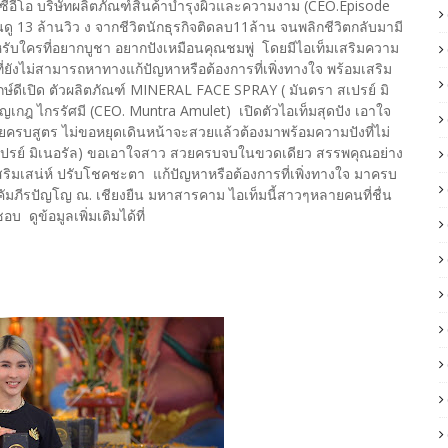
ีอีโอ บริษัทผลิตภัณฑ์สินค้าบำรุงผิวและความงาม (CEO.Episode
ู 13 ล้านวิว ง จากชีวิตนักธุรกิจติดลบ11ล้าน จนพลิกชีวิตกลับมามี
หรับใครที่อยากบูชา อยากปังเหมือนคุณชมพู่ โดยมีไอเท็มเสริมความ
่ยังไม่สามารถหาทางแก้ปัญหาหรือต้องการที่เพิ่งทางใจ พร้อมเสริม
ษ์ดีเปิด ตัวผลิตภัณฑ์ MINERAL FACE SPRAY ( มันตรา สเปรย์ มิ
ชญเกฎ ไกรรัศมี (CEO. Muntra Amulet) เปิดตัวไอเท็มสุดปัง เอาใจ
ยครบสูตร ไม่ขอหยุดเดินหน้าจะสวยแล้วต้องมาพร้อมความปังที่ไม่
ปรย์ มิเนอรัล) ขอเอาใจสาว สวยครบจบในขวดเดียว สรรพคุณอย่าง
 เสริมเสน่ห์ ปรับโชคชะตา แก้ปัญหาหรือต้องการที่เพิ่งทางใจ มาครบ
์ คัมภีรปัญโญ ณ. เชียงยืน มหาสารคาม ไอเท็มนี้สาวๆหลายคนที่ชื่น
 ดูข้อมูลเพิ่มเติมได้ที่