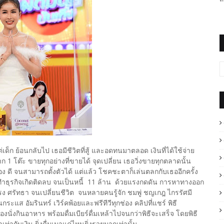
็ก ย้อนกลับไป เธอมีชีวิตที่สู้ และอดทนมาตลอด เงินที่ได้ใช้จ่าย
 1 โต๊ะ ขายทุกอย่างที่ขายได้ จุดเปลี่ยน เธอวิ่งขายทุกตลาดนั้น
ายของ ดี จนสามารถตั้งตัวได้ แต่แล้ว โชคชะตาก็เล่นตลกกับเธออีกครั้ง
การทำธุรกิจเกิดติดลบ จนเป็นหนี้ 11 ล้าน ด้วยแรงกดดัน การหาทางออก
ง ศรัทธา จนเปลี่ยนชีวิต จนหลายคนรู้จัก ชมพู่ ชญเกฎ ไกรรัศมี
ระแส อัมรินทร์ เวิร์คพ้อยและฟรีทีวีทุกช่อง คลิปที่แชร์ พิธี
ั่งกินอาหาร พร้อมดื่มเบียร์ดื่มเหล้าไปจนกว่าพิธีจะเสร็จ โดยพิธี
้าเท่ากับเงิน ยิ่งดื่มเมาแค่ไหนยิ่งรวยมากเท่านั้น