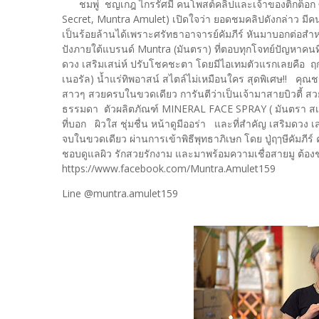
ชมพู่ ชญเกฎ ไกรรัศมี คนโพสต์คลิปและเจ้าของติ๊กต็อก ซ
Secret, Muntra Amulet) เปิดใจว่า ยอดชมคลิปดังกล่าว มีคนด
เป็นร้อยล้านได้เพราะศรัทธาอาจารย์คัมภีร์ หันมาบอกต่อสำ
ปังภายใต้แบรนด์ Muntra (มันตรา) ที่ตอบทุกโจทย์ปัญหาคนที
ดวง เสริมเสน่ห์ ปรับโชคชะตา โดยมีไอเทมตัวแรกเลยคือ ฤก
เนอรัล) น้ำแร่ทิพอาสน์ สไตล์ไม่เหมือนใคร สุดพิเศษ!! คุณ
สาวๆ สวยครบในขวดเดียว การันตีว่าเป็นเจ้ามาสายบิวตี้ สว
ธรรมดา ตัวผลิตภัณฑ์ MINERAL FACE SPRAY ( มันตรา สเ
ที่บอก ผิวใส ชุ่มชื่น หน้าดูมีออร่า และที่สำคัญ เสริมดวง
จบในขวดเดียว ผ่านการเข้าพิธีพุทธาภิเษก โดย ปู่ฤๅษีคัมภีร
ชอบดูแลผิว รักสวยรักงาม และมาพร้อมความเชื่อสายมู ต้องชอบ
https://www.facebook.com/Muntra.Amulet159
Line @muntra.amulet159