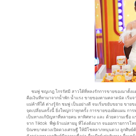
ชมพู่ ชญเกฎ ไกรรัศมี สาวใต้ที่หลงรักการขายของมาตั้งแต่เด
คือเงินที่หามาจากน้ำพัก น้ำแรง ขายของตามตลาดนัด เริ่มจาก
แม่ค้าที่ใต้ ต่างรู้จัก ชมพู่ เป็นอย่างดี จนเริ่มขยับขยาย ข
จุดเปลี่ยนครั้งนี้ ยิ่งใหญ่กว่าทุกครั้ง การขายของผิดแผน 
เป็นทางแก้ปัญหาที่หลายคน หาทิศทาง และ ด้วยความเชื่อ แร
จาก Tiktok พี่พู่เจ้าแม่สายมู ที่โด่งดังมาก จนออกรายการโหนก
บิณฑบาตดวงเปิดดวงเศรษฐี ให้มีโชคลาภหนุนดวง ลูกศิษย์ต้องน
ดังกล่าวทางลูกศิษย์มีความเชื่อว่า ดื่มเบียร์เท่ากับทอง ดื่มเหล