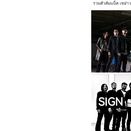
รวมตัวคัมแบ็ค​ เขย่