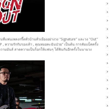
​ที่แฟนเพลงกรี๊ดทั่วบ้านทั่วเมืองอย่างวง ​"Signature" และวง "Out"
P , ความรักกับรองเท้า , คุณหมอคะฉันป่วย" เป็นต้น​ การคัมแบ็คครั้ง
บิดความมันส์​ สาดความเป็นร็อกให้แฟน​ๆ ได้ฟินกันอีกครั้งในนามวง