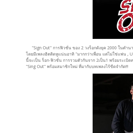
"Sign Out" การฟิวชั่น​ ของ​ 2​ วงร็อกดังยุค​ 2000 ในตำนาน
โดยมีเพลงฮิตติดหูแน่นอาทิ "มากกว่าเพื่อน แต่ไม่ใช่แฟน , U
นี้จะเป็น​ ​ร็อก-ฟิวชั่น​ การรวมตัวกันจาก ​2เป็น​1 พร้อมระเ
"Sing Out" พร้อมสมาชิกใหม่ ที่มากับบทเพลงไร้ขีดจำกัด!!!