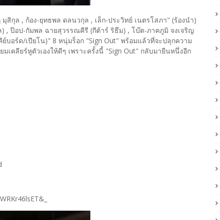
 มุสิกุล , ก้อง-ยุทธพล ดลนวกุล , เล็ก-ประวิทย์ เนตรโสภา" (ร้องนำ)​
 ป๊อป-กัมพล ฉายสุวรรณคีรี (กีต้าร์ ริธึม) , โบ๊ต-ภาคภูมิ จงเจริญ
 (คีย์บอร์ด/เปียโน)" 8 หนุ่มร็อก "Sign Out" พร้อมแล้วที่จะปลุกความ
ลียร์หูตัวเองให้ดี​ๆ​ เพราะครั้งนี้ "Sign Out" กลับมายืนหนึ่งอีก
d
=8WRKr46lsET&_