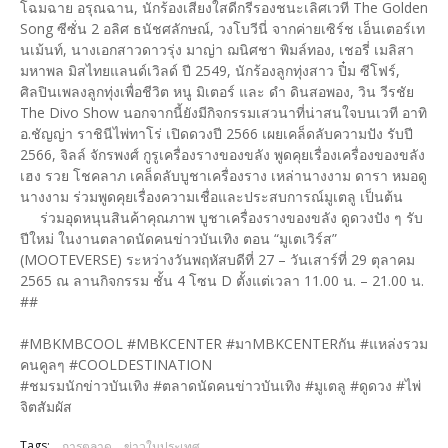
โฉมฉาย อรุณฉาน, นักร้องเสียงใสดีกรีรองชนะเลิศเวที The Golden
Song ซีซั่น 2 อลิศ ธนัชศลักษณ์, วงโบวีนี่ จากค่ายเซิร์ช เอ็นเตอร์เท
นเม้นท์, นางเอกสาวดาวรุ่ง มาญ่า ฌนิศชา พิมล์ทอง, เชอรี่ เมลิสา
มหาพล มิสไทยแลนด์เวิลด์ ปี 2549, นักร้องลูกทุ่งสาว ปิ๋ม ซีโฟร์,
ศิลปินเพลงลูกทุ่งเพื่อชีวิต หนู มิเตอร์ และ ดำ ดินสอพอง, วิน วีรชัย
The Divo Show นอกจากนี้ยังมีกิจกรรมเสวนาที่น่าสนใจบนเวที อาทิ
อ.ชัญญ่า ราชินีไพ่ทาโร่ เปิดดวงปี 2566 เผยเคล็ดลับความปัง รับปี
2566, จิลล์ จักรพงศ์ กูรูเครื่องรางของขลัง พูดคุยเรื่องเครื่องของขลัง
เฮง รวย โชคลาภ เคล็ดลับบูชาเครื่องราง เหล่านางงาม ดารา หมอดู
นางงาม ร่วมพูดคุยเรื่องความเชื่อและประสบการณ์มูเตลู เป็นต้น
ร่วมอุดหนุนสินค้าคุณภาพ บูชาเครื่องรางของขลัง ดูดวงปัง ๆ รับ
ปีใหม่ ในงานตลาดนัดคนข่าวบันเทิง ตอน “มูเตเวิร์ส”
(MOOTEVERSE) ระหว่างวันพฤหัสบดีที่ 27 – วันเสาร์ที่ 29 ตุลาคม
2565 ณ ลานกิจกรรม ชั้น 4 โซน D ตั้งแต่เวลา 11.00 น. – 21.00 น.
##
#MBKMBCOOL #MBKCENTER #มาMBKCENTERกัน #แหล่งรวม
คนคูลๆ #COOLDESTINATION
#ชมรมนักข่าวบันเทิง #ตลาดนัดคนข่าวบันเทิง #มูเตลู #ดูดวง #ไพ่
จิตสัมผัส
Tags:
การตลาด
ข่าวในประเทศ