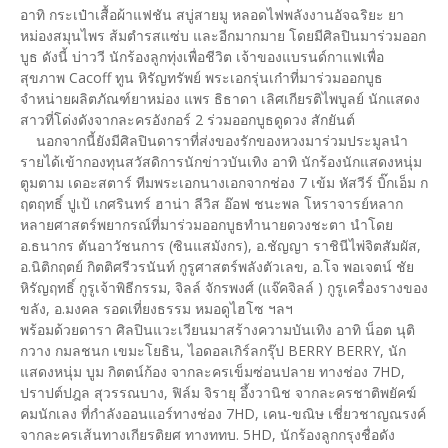
อาทิ กระเป๋าเสื้อผ้าแฟชัน สบู่สายมู หลอดไฟพลังงานอัจฉริยะ ยา
หม่องสมุนไพร ส้มตำรสแซ่บ และอีกมากมาย โดยมีศิลปินมาร่วมออก
บูธ ดังนี้ บ่าววี นักร้องลูกทุ่งเพื่อชีวิต เจ้าของแบรนด์กาแฟเพื่อ
สุขภาพ Cacoff ทูน หิรัญทรัพย์ พระเอกรุ่นเก๋าที่มาร่วมออกบูธ
จำหน่ายผลิตภัณฑ์ยาหม่อง แพร ธิธาดา เลิศเกียรติไพบูลย์ นักแสดง
สาวที่โด่งดังจากละครอังกอร์ 2 ร่วมออกบูธดูดวง สักยันต์
นอกจากนี้ยังมีศิลปินดาราที่ส่งของรักของหวงมาร่วมประมูลนำ
รายได้เข้ากองทุนสวัสดิการนักข่าวบันเทิง อาทิ นักร้องนักแสดงหนุ่ม
ตูมตาม เดอะสตาร์ ทีมพระเอกนางเอกจากช่อง 7 เข้ม หัสวีร์ บิ๊กเอ็ม ก
ฤตฤทธิ์ ปูเป้ เกศรินทร์ ฮาน่า ลีวิส อ๊อฟ ชนะพล โหราจารย์หลาก
หลายศาสตร์พยากรณ์ที่มาร่วมออกบูธทำนายดวงชะตา นำโดย
อ.ธนากร ตันอาวัชนการ (ซินแสมังกร), อ.ชัญญา ราชินีไพ่จิตสัมผัส,
อ.นิติกฤตย์ กิตติศรีวรนันท์ กูรูศาสตร์พลังตัวเลข, อ.โจ พอเจตน์ ชัย
หิรัญฤทธิ์ กูรูเจ้าพิธีกรรม, จิลล์ จักรพงศ์ (แจ๊คจิลล์ ) กูรูเครื่องรางของ
ขลัง, อ.มงคล รอดเที่ยงธรรม หมอดูไฮโซ ฯลฯ
พร้อมด้วยดารา ศิลปินแวะเวียนมาสร้างความบันเทิง อาทิ น็อต นุติ
กวาง กมลชนก เขมะโยธิน, ไอดอลเกิร์ลกรุ๊ป BERRY BERRY, นัก
แสดงหนุ่ม บูม กิตตน์ก้อง จากละครเข็มซ่อนปลาย ทางช่อง 7HD,
ปราปต์ปฎล สุวรรณบาง, ฟิล์ม จิรายุ อึ้งวานิช จากละครชาติพยัคฆ์
คมนักเลง ที่กำลังออนแอร์ทางช่อง 7HD, เคน-ขณิษ เชี่ยวชาญณรงค์
จากละครเส้นทางเกียรติยศ ทางททบ. 5HD, นักร้องลูกกรุงชื่อดัง