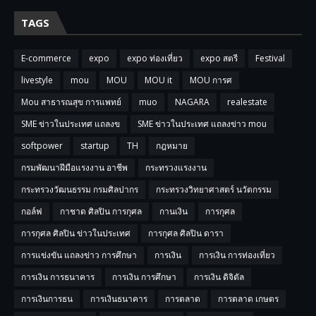
TAGS
E-commerce
expo
expo ท่องเที่ยว
expo สตรี
Festival
livestyle
mou
MOU
MOU it
MOU การศ
Mou สาธารณสุข การแพทย์
muo
NAGARA
realestate
SME ข่าวในประเทศ แถลงข
SME ข่าวในประเทศ แถลงข่าว mou
softpower
startup
TH
กฎหมาย
กรมพัฒนาฝีมือแรงงาน อาชีพ
กระทรวงแรงงาน
กระทรวงวัฒนธรรม กรมศิลปากร
กระทรวงวิทยาศาสตร์ นวัตกรรม
กอล์ฟ
กาชาด ศิลปิน การกุศล
กานเงิน
การกุศล
การกุศล ศิลปิน ข่าวในประเทศ
การกุศล ศิลปิน ดารา
การแข่งขัน แถลงข่าว การศึกษา
การเงิน
การเงิน การท่องเที่ยว
การเงิน การธนาคาร
การเงิน การศึกษา
การเงิน ดิจิตัล
การเงินการธน
การเงินธนาคาร
การตลาด
การตลาด เกษตร