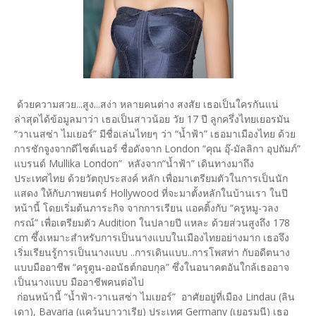
ด้วยความสวย...สูง...สง่า หลายคนต่าง สงสัย เธอเป็นใครกันแน่
ล่าสุดได้ข้อมูลมาว่า เธอเป็นสาวน้อย วัย 17 ปี ลูกครึ่งไทยเยอรมัน
“วาเนสซ่า ไมเยอร์” มีชื่อเล่นไทยๆ ว่า “น้ำฟ้า” เธอมาเมืองไทย ด้วย
การชักจูงจากดีไซต์เนอร์ ชื่อดังจาก London “คุณ อุ๊-มัลลิกา อุปถัมภ์”
แบรนด์ Mullika London” หลังจาก“น้ำฟ้า” เดินทางมาถึง
ประเทศไทย ด้วยวัตถุประสงค์ หลัก เพื่อมาเตรียมตัวในการเป็นนัก
แสดง ให้กับภาพยนตร์ Hollywood ที่จะมาตั้งหลักในบ้านเรา ในปี
หน้านี้ โดยเริ่มต้นภาระกิจ จากการเรียน แอคติ้งกับ “ครูหมู-วลง
กรณ์” เพื่อเตรียมตัว Audition ในปลายปี แหละ ด้วยส่วนสูงถึง 178
cm ซึ้งเหมาะสำหรับการเป็นนางแบบในเมืองไทยอย่างมาก เธอจึง
เริ่มเรียนรู้การเป็นนางแบบ ..การเดินแบบ..การโพสท่า กับอดีตนาง
แบบมืออาชีพ “ครูตูน-ออนัธต์กอบกุล” ซึ่งในอนาคตอันใกล้เธออาจ
เป็นนางแบบ มืออาชีพคนต่อไป
ก่อนหน้านี้ “น้ำฟ้า-วาเนสซ่า ไมเยอร์” อาศัยอยู่ที่เมือง Lindau (ลิน
เดา), Bavaria (แคว้นบาวาเรีย) ประเทศ Germany (เยอรมนี) เธอ