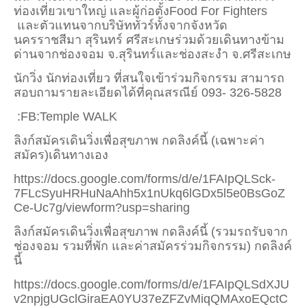
ท่องเที่ยวเขาใหญ่ และผู้ก่อตั้ง
Food For Fighters
และตัวแทนจากบริษัททัวร์ทั้งจากจังหวัด
นครราชสีมา สุรินทร์ ศรีสะเกษร่วมด้วยเดินทางข้าม
ด่านจากช่องจอม จ.สุรินทร์และช่องสะงำ จ.ศรีสะเกษ
นักวิ่ง นักท่องเที่ยว ที่สนใจเข้าร่วมกิจกรรม สามารถ
สอบถามรายละเอียดได้ที่คุณสรณีย์
093- 326-5828
:FB:Temple WALK
ลิงก์สมัครเดินวิ่งเพื่อสุขภาพ กดลิงค์นี้ (เฉพาะค่า
สมัคร)เดินทางเอง
https://docs.google.com/forms/d/e/
1
FAIpQLSck-
7
FLcSyuHRHuNaAhh
5
x
1
nUkq
6
lGDx
5
l
5
e
0
BsGoZ
Ce-Uc
7
g/viewform?usp=sharing
ลิงก์สมัครเดินวิ่งเพื่อสุขภาพ กดลิงค์นี้ (รวมรถรับจาก
ช่องจอม รวมที่พัก และค่าสมัครร่วมกิจกรรม) กดลิงค์
นี้
https://docs.google.com/forms/d/e/
1
FAIpQLSdXJU
v
2
npjgUGclGiraEA
0
YU
37
eZFZvMiqQMAxoEQctC