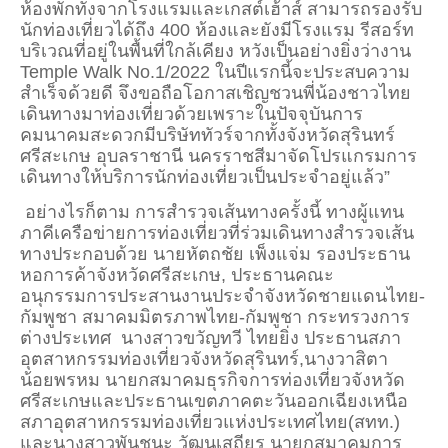
ห้องพักทั้งจากโรงแรมและเกสต์เฮ้าส์ สามารถรองรับ
นักท่องเที่ยวได้ถึง
400
ห้องและยังมีโรงแรม รีสอร์ท
บริเวณที่อยู่ในพื้นที่ใกล้เคียง หวังเป็นอย่างยิ่งว่างาน
Temple Walk No.1/2022
ในปีแรกนี้จะประสบความ
สำเร็จด้วยดี จึงขอถือโอกาสเชิญชวนพี่น้องชาวไทย
เดินทางมาท่องเที่ยวด้วยเพราะในปัจจุบันการ
คมนาคมสะดวกมีบริษัททัวร์จากทั้งจังหวัดสุรินทร์
ศรีสะเกษ อุบลราชานี นครราชสีมาจัดโปรแกรมการ
เดินทางให้บริการนักท่องเที่ยวเป็นประจำอยู่แล้ว”
อย่างไรก็ตาม การสำรวจเส้นทางครั้งนี้ ทางผู้แทน
ภาคีเครือข่ายการท่องเที่ยวที่ร่วมเดินทางสำรวจเส้น
ทางประกอบด้วย
นายหัตถชัย เพ็งแจ่ม รองประธาน
หอการค้าจังหวัดศรีสะเกษ
,
ประธานคณะ
อนุกรรมการประสานงานประจำจังหวัดชายแดนไทย-
กัมพูชา สมาคมมิตรภาพไทย-กัมพูชา กระทรวงการ
ต่างประเทศ นางสาวขวัญทวี ไทยยิ่ง
ประธานสภา
อุตสาหกรรมท่องเที่ยวจังหวัดสุรินทร์
,
นางวาสิตา
น้อยพรหม
นายกสมาคมธุรกิจการท่องเที่ยวจังหวัด
ศรีสะเกษและประธานเขตภาคตะวันออกเฉียงเหนือ
สภาอุตสาหกรรมท่องเที่ยวแห่งประเทศไทย(สทท.)
และนางสาวพันชนะ วัฒนเสถียร นายกสมาคมการ