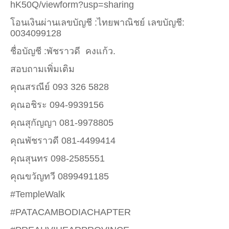
hK
50
Q/viewform?usp=sharing
โอนเงินผ่านเลขบัญชี :ไทยพาณิชย์ เลขบัญชี:
0034099128
ชื่อบัญชี :พัชราวดี
คงแก้ว.
สอบถามเพิ่มเติม
คุณสรณีย์ 093 326 5828
คุณอชิระ 094-9939156
คุณสุกัญญา 081-9978805
คุณพัชราวดี 081-4499414
คุณสุนทร 098-2585551
คุณขวัญทวี 0899491185
#TempleWalk
#PATACAMBODIACHAPTER