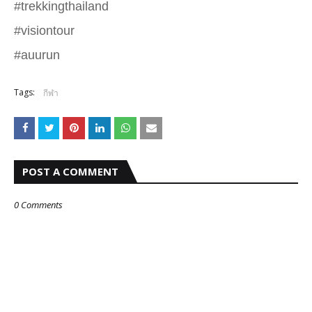
#trekkingthailand
#visiontour
#auurun
Tags:
กีฬา
POST A COMMENT
0 Comments