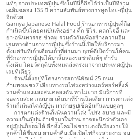
แท้ๆ จากประเทศญี่ปุ่น ซึ่งในปีนี้ก็ถือได้ว่าเป็นปีที่ร่วม
เฉลิมฉลอง 135 ปี ความสัมพันธ์ทางการทูตไทย-ญี่ปุ่น
อีกด้วย
Gariiya Japanese Halal Food ร้านอาหารญี่ปุ่นที่ถือ
กำเนิดขึ้นโดยคนบันเทิงอย่าง ติ๊ก ชิโร่, ตลกโจอี้ และ
ยา-อนันทวรรธ ขำคม รวมตัวกันเพื่อสร้างความอิ่ม
เอมทางด้านอาหารญี่ปุ่น ซึ่งร้านนี้เปิดให้บริการมา
ตั้งแต่วันที่เก้าเดือนเก้าที่ผ่านมา ฤกษ์ดีเปิดร้านให้คน
ที่รักอาหารญี่ปุ่นได้มาลิ้มลองรสชาติแท้ๆ ตำรับ
ดั้งเดิม โดยวัตถุดิบทั้งหมดส่งตรงมาจากประเทศญี่ปุ่น
เลยทีเดียว
ร้านนี้ตั้งอยู่ที่โครงการสถานีพัฒน์ 25 ถนน
กำแพงเพชร7 เลียบทางรถไฟระหว่างแอร์พอร์ทลิ้งค์
รามคำแหงและสน.คลองตัน หาไม่ยาก มีบริการที่
จอดรถสะดวกสบาย เดินมาที่ร้านนิดเดียว การตกแต่ง
ร้านก็เน้นสไตล์ญี่ปุ่น มาถ่ายรูปเช็คอินกันแบบคูลๆ
การตกแต่งร้านก็เน้นความโล่ง โปร่ง สบาย และมี
ความเป็นญี่ปุ่น ถ้าเข้ามาในร้าน อาจจะนึกว่าตัวเอง
อยู่ญี่ปุ่นก็ย่อมได้ อีกทั้งโคมไฟขาวแดงก็เรียงรายให้
ลูกค้าได้ชื่นชม ยามค่ำคืนเมื่อเปิดไฟก็จะสวยงาม จน