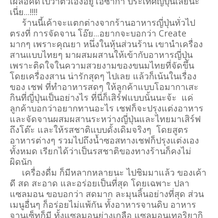
เผลอคิดไปว่าตัวเองอยู่โอซาก้า ประเทศญี่ปุ่นเลยนะ
เนี่ย...!!!!
ร้านนี้เค้าจะแตกต่างจากร้านอาหารญี่ปุ่นทั่วไป
ตรงที่ การจัดจาน โอ๊ย...อยากจะบอกว่า Create
มากๆ เพราะคุณยา หนึ่งในหุ้นส่วนร้าน เขานำเครื่อง
สานแบบไทยๆ มาผสมผสานให้เข้ากับอาหารญี่ปุ่น
เพราะติดใจในความสวยงามของขนมไทยที่จัดขึ้น
โดยเครื่องสาน น่ารักสุดๆ ไปเลย แล้วก็เน้นในเรื่อง
ของ เชฟ ที่ทำอาหารสดๆ ให้ลูกค้าแบบโอมากาเสะ
กินที่ญี่ปุ่นเป็นอย่างไร ที่นี่ก็เสิร์ฟแบบนั้นนะจ้ะ แค่
ลูกค้าบอกว่าอยากทานอะไร เชฟก็จะปรุงแต่งอาหาร
และจัดจานผสมผสานระหว่างญี่ปุ่นและไทยมาเสิร์ฟ
ถึงโต๊ะ และให้รสชาติแบบดั้งเดิมจริงๆ โดยสูตร
อาหารต่างๆ รวมไปถึงน้ำซอสทางเชฟก็ปรุงแต่งเอง
ทั้งหมด เรียกได้ว่าเป็นรสชาติของทางร้านก็คงไม่
ผิดนัก
เครื่องดื่ม ก็มีหลากหลายนะ ไปชิมมาแล้ว ของเค้า
ดี สด สะอาด และอร่อยเป็นที่สุด โดยเฉพาะ ปลา
แซลมอน ขอบอกว่า สดมาก ละมุนลิ้นอย่างที่สุด ส่วน
เมนูอื่นๆ ก็อร่อยไม่แพ้กัน ทั้งอาหารจานดิบ อาหาร
จานเซ็ทก็มี ทั้งแซลมอนย่างเกลือ แซลมอนเทอริยากิ