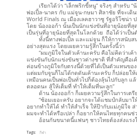
เรียกได้ว่า “เล็กพริกขี้หนู” จริงๆ สำหรับ
พ่อเปิ้ล-นาคร กับ แม่จูน-กษมา ศิลาชัย ที่จะเ
World Finals ณ เมืองเลคฮาวาซู รัฐอริโซน่า ป
โดย น้องออก้า นั้นเป็นนักแข่งขันที่อายุน้อยที่
เป็นรุ่นที่อายุน้อยที่สุดในโลกด้วย ถือได้ว่าเป
ทั้งนี้ทางพ่อเปิ้ล และแม่จูน ก็ให้การสนับ
อย่างสุดแรง โดยเผยความรู้สึกในครั้งนี้ว่า
“ผมภูมิใจในตัวเค้านะครับ คือไม่คิดว่าเค้า
แข่งขันกับนักแข่งขันชาวต่างชาติ ที่สำคัญคือเค้า
ค่อนข้างภูมิใจกับตรงนี้ด้วยที่ได้เป็นตัวแทน
แต่ผมกับจูนก็ไม่ได้กดดันเค้านะครับ ก็ปล่อยให้
เหมือนคนเป็นพ่อเป็นทั่วไปก็ต้องลุ้นไปกับลูก แล้
ตลอดนะ สู้ให้เต็มที่ ทำให้เต็มที่นะลูก”
ด้าน น้องออก้า ก็เผยความรู้สึกในการเตรียม
“ซ้อมเยอะครับ อยากจะได้แชมป์กลับมาให้คน
อยากทำให้ได้ ทำให้สำเร็จ ให้ป๊ากับแม่ภูมิใจ ส่
ผมจะทำได้หรือเปล่า ก็อยากให้คนไทยทุกคนช่ว
อ้อนกันขนาดนี้แฟนๆ ชาวไทยต้องส่งแรงใจ
Tags:
กีฬา