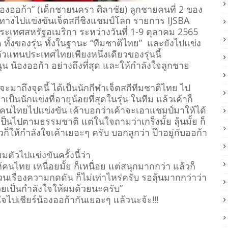
 “น้องออก้า” (เด็กชายนครา ศิลาชัย) ลูกชายคนที่ 2 ของ
ดินทางไปแข่งขันเจ็ตสกีชิงแชมป์โลก รายการ IJSBA
ระเทศสหรัฐอเมริกา ระหว่างวันที่ 1-9 ตุลาคม 2565
สุด ทั้งของรุ่น ทั้งในฐานะ “ทีมชาติไทย” และยังไปแข่ง
็นตัวแทนประเทศไทยเพียงหนึ่งเดียวของรุ่นนี้
สนุน น้องออก้า อย่างถึงที่สุด และให้กำลังใจลูกชาย
จะมาถึงจุดนี้ ได้เป็นนักกีฬาเจ็ตสกีทีมชาติไทย ไป
เป็นนักแข่งที่อายุน้อยที่สุดในรุ่น ในทีม แล้วเค้าก็
ของคนไทยไปแข่งขัน เค้าบอกว่าเค้าจะเอาแชมป์มาให้ได้
เป็นไปตามธรรมชาติ แต่ในใจถามว่าเกร็งมั้ย ลุ้นมั้ย ก็
วก็ให้กำลังใจเค้าเยอะๆ ครับ บอกลูกว่า ป๊าอยู่กับออก้า
ตัวไปแข่งขันครั้งนี้ว่า
ไทย เหนื่อยมั้ย ก็เหนื่อย แต่สนุกมากกว่า แล้วก็
วนเรื่องความกดดัน ก็ไม่เท่าไหร่ครับ รอลุ้นมากกว่าว่า
ยเป็นกำลังใจให้ผมด้วยนะครับ”
ไปเชียร์น้องออก้ากันเยอะๆ แล้วนะจ้ะ!!!