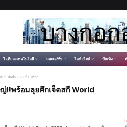
ไอทีและเทคโนโลยี
มอเตอร์ริ่ง
ไลฟ์สไตล์
บันเทิง
ต
orld Finals 2022 ที่อเมริกา
หญ่!!พร้อมลุยศึกเจ็ตสกี World
b
ส