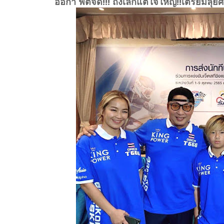
ออก้า ฟิตจัด!!! ถึงเล็กแต่ใจใหญ่!!เตรียมลุ